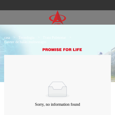
casa
>
Tecnologia
>
Trato Pulmonar
>
Cateter de balão multiestágio
Sorry, no information found