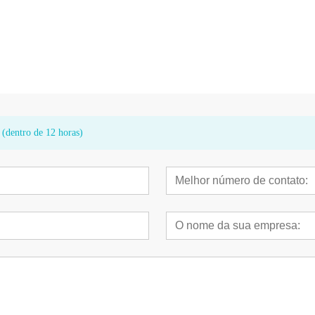
TCA revestido com
Cateter de balão de pontuação espiral
Cateter de balã
®
VesSculpt® (VSC)
 (dentro de 12 horas)