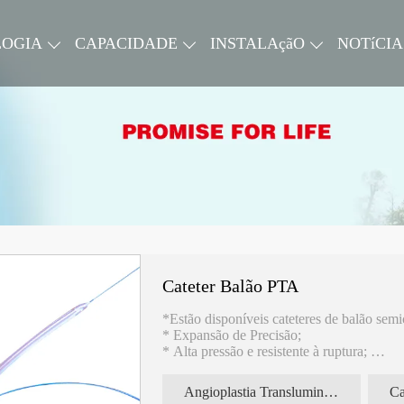
LOGIA
CAPACIDADE
INSTALAçãO
NOTíCIA
Cateter Balão PTA
*Estão disponíveis cateteres de balão sem
* Expansão de Precisão;
* Alta pressão e resistente à ruptura;
*Excelente Cruzabilidade;
Angioplastia Transluminal Percutânea
Ca