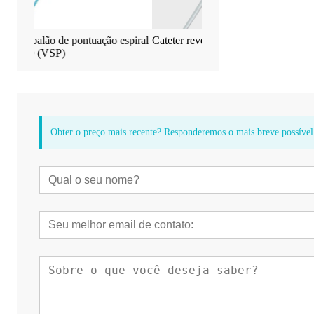
ação espiral
Cateter revestido de droga (ED)
Cateter de balão P
sirolmus EverFlow
Obter o preço mais recente? Responderemos o mais breve possível