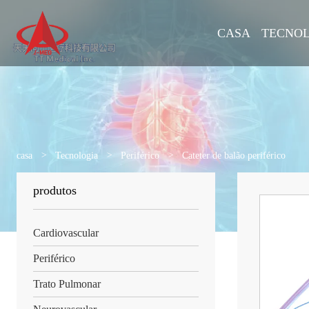
CASA
TECNO
casa
>
Tecnologia
>
Periférico
>
Cateter de balão periférico
produtos
Cardiovascular
Periférico
Trato Pulmonar